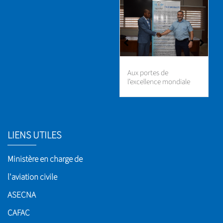
ANAC-BF – OACI : un
Aux portes de
partenariat stratégique
l’excellence mondiale
qui propulse l’Institut de
Formation
Aéronautique vers les
standards mondiaux
LIENS UTILES
Ministère en charge de
l'aviation civile
ASECNA
CAFAC