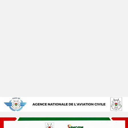
Clap de fin de la Formation certifiante SAR
13 juillet 2026
Une promotion d’excellence prête à servir la sécurité
aéronautique nationale Après deux…
Lire la suite