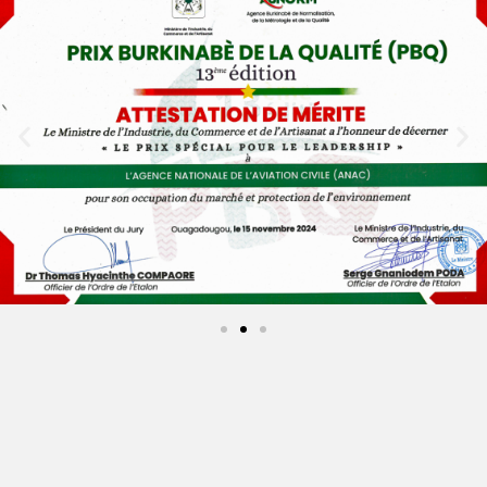
COMMUNIQUÉS
SUIVEZ-
OFFICIELS
NOUS
SUR
FACEBOOK
Aéroport international de Ouagadougou
26 juin 2026
Le Commissaire principal de police Sani YE prend les
commandes Une nouvelle…
Lire la suite
PROGRAMME DES VOLS ETE
2026